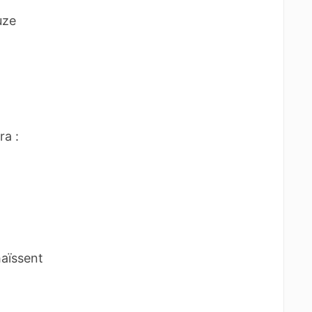
uze
ra :
aïssent