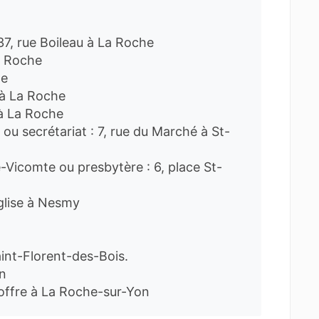
 37, rue Boileau à La Roche
La Roche
he
u à La Roche
 à La Roche
 ou secrétariat : 7, rue du Marché à St-
e-Vicomte ou presbytère : 6, place St-
Église à Nesmy
aint-Florent-des-Bois.
n
offre à La Roche-sur-Yon