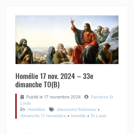
Homélie 17 nov. 2024 – 33e
dimanche TO(B)
Publié le
17 novembre 2024
Paroisse St
Louis
Homélies
Alexandre Robineau
▪︎
dimanche 17 novembre
▪︎
homélie
▪︎
St Louis