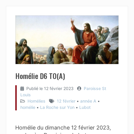
Homélie D6 TO(A)
Publié le
12 février 2023
Paroisse St
Louis
Homélies
12 février
▪︎
année A
▪︎
homélie
▪︎
La Roche sur Yon
▪︎
Lubot
Homélie du dimanche 12 février 2023,