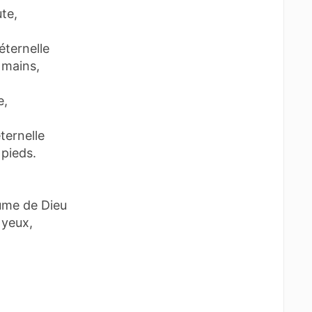
te,
éternelle
 mains,
e,
ternelle
 pieds.
,
ume de Dieu
 yeux,