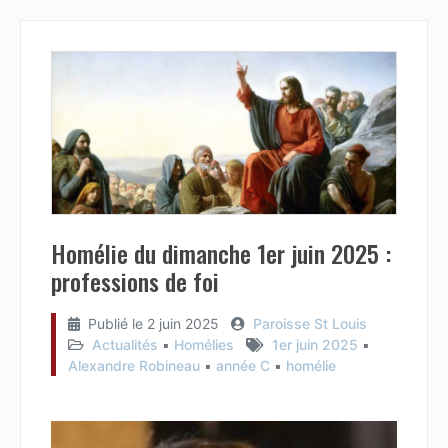
Homélie du dimanche 1er juin 2025 :
professions de foi
Publié le
2 juin 2025
Paroisse St Louis
Actualités
▪︎
Homélies
1er juin 2025
▪︎
Alexandre Robineau
▪︎
année C
▪︎
homélie