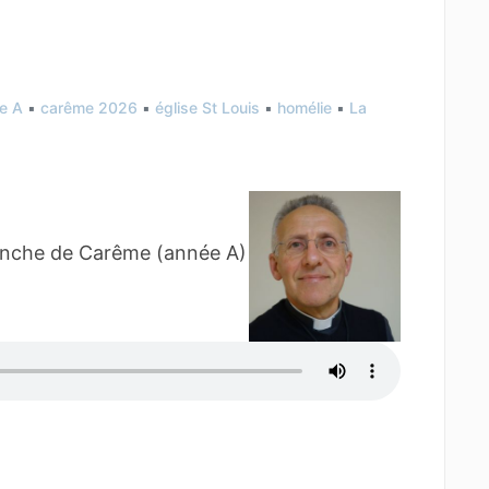
e A
▪︎
carême 2026
▪︎
église St Louis
▪︎
homélie
▪︎
La
manche de Carême (année A)