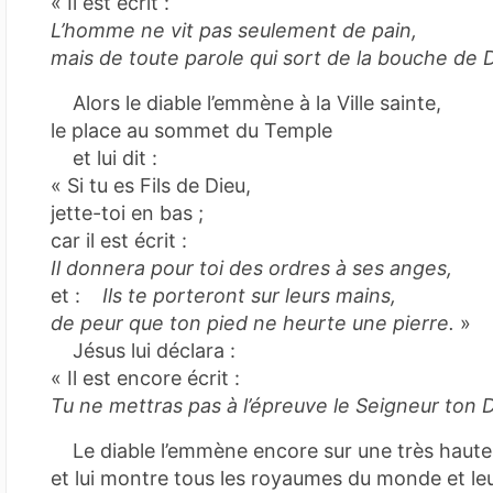
« Il est écrit :
L’homme ne vit pas seulement de pain,
mais de toute parole qui sort de la bouche de 
Alors le diable l’emmène à la Ville sainte,
le place au sommet du Temple
et lui dit :
« Si tu es Fils de Dieu,
jette-toi en bas ;
car il est écrit :
Il donnera pour toi des ordres à ses anges,
et :
Ils te porteront sur leurs mains,
de peur que ton pied ne heurte une pierre.
»
Jésus lui déclara :
« Il est encore écrit :
Tu ne mettras pas à l’épreuve le Seigneur ton 
Le diable l’emmène encore sur une très haut
et lui montre tous les royaumes du monde et leu