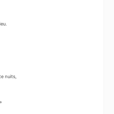
ieu.
e nuits,
»