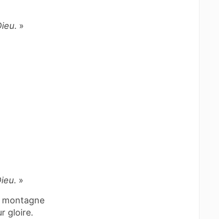
Dieu
. »
Dieu
. »
e montagne
r gloire.