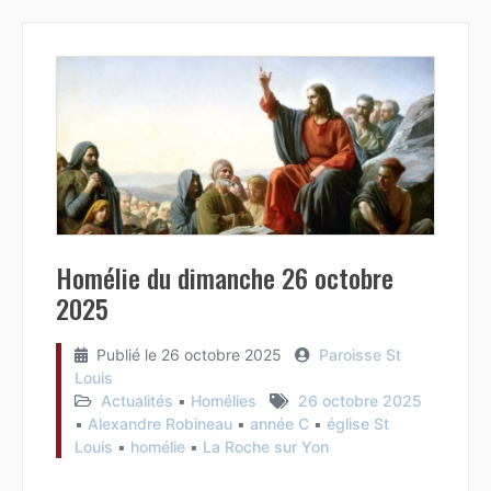
Homélie du dimanche 26 octobre
2025
Publié le
26 octobre 2025
Paroisse St
Louis
Actualités
▪︎
Homélies
26 octobre 2025
▪︎
Alexandre Robineau
▪︎
année C
▪︎
église St
Louis
▪︎
homélie
▪︎
La Roche sur Yon