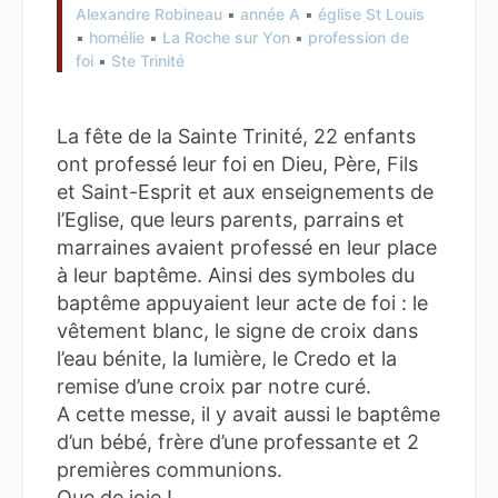
Alexandre Robineau
▪︎
année A
▪︎
église St Louis
▪︎
homélie
▪︎
La Roche sur Yon
▪︎
profession de
foi
▪︎
Ste Trinité
La fête de la Sainte Trinité, 22 enfants
ont professé leur foi en Dieu, Père, Fils
et Saint-Esprit et aux enseignements de
l’Eglise, que leurs parents, parrains et
marraines avaient professé en leur place
à leur baptême. Ainsi des symboles du
baptême appuyaient leur acte de foi : le
vêtement blanc, le signe de croix dans
l’eau bénite, la lumière, le Credo et la
remise d’une croix par notre curé.
A cette messe, il y avait aussi le baptême
d’un bébé, frère d’une professante et 2
premières communions.
Que de joie !