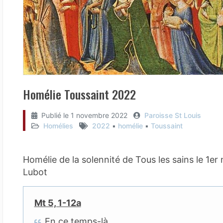
Homélie Toussaint 2022
Publié le
1 novembre 2022
Paroisse St Louis
Homélies
2022
▪︎
homélie
▪︎
Toussaint
Homélie de la solennité de Tous les sains le 1
Lubot
Mt 5, 1-12a
En ce temps-là,