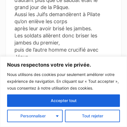
d’autant plus que ce sabbat était le
grand jour de la Pâque.
Aussi les Juifs demandèrent à Pilate
qu’on enlève les corps
après leur avoir brisé les jambes.
Les soldats allèrent donc briser les
jambes du premier,
puis de l’autre homme crucifié avec
Jésus.
Quand ils arrivèrent à Jésus,
Nous respectons votre vie privée.
voyant qu’il était déjà mort,
Nous utilisons des cookies pour seulement améliorer votre
ils ne lui brisèrent pas les jambes,
expérience de navigation. En cliquant sur « Tout accepter »,
mais un des soldats avec sa lance lui
vous consentez à notre utilisation des cookies.
perça le côté ;
et aussitôt, il en sortit du sang et de
Accepter tout
l’eau.
Celui qui a vu rend témoignage,
Personnaliser
Tout rejeter
et son témoignage est véridique ;