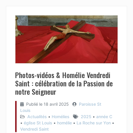
Photos-vidéos & Homélie Vendredi
Saint : célébration de la Passion de
notre Seigneur
Publié le
18 avril 2025
Paroisse St
Louis
Actualités
▪︎
Homélies
2025
▪︎
année C
▪︎
église St Louis
▪︎
homélie
▪︎
La Roche sur Yon
▪︎
Vendredi Saint