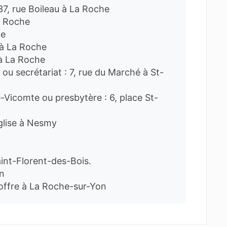
 37, rue Boileau à La Roche
La Roche
he
u à La Roche
 à La Roche
 ou secrétariat : 7, rue du Marché à St-
e-Vicomte ou presbytère : 6, place St-
Église à Nesmy
aint-Florent-des-Bois.
n
offre à La Roche-sur-Yon