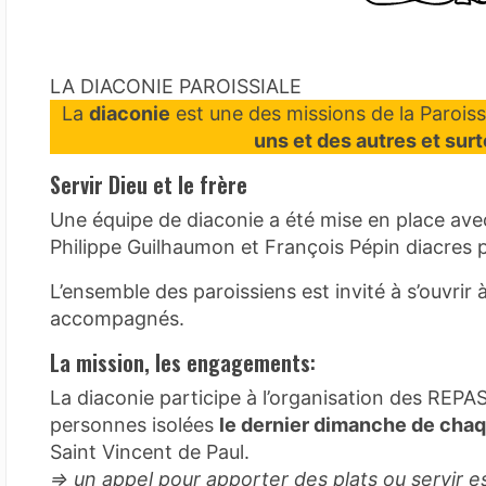
LA DIACONIE PAROISSIALE
La
diaconie
est une des missions de la Paroiss
uns et des autres et surt
Servir Dieu et le frère
Une équipe de diaconie a été mise en place avec 
Philippe Guilhaumon et François Pépin diacres
L’ensemble des paroissiens est invité à s’ouvrir à
accompagnés.
La mission, les engagements
:
La diaconie participe à l’organisation des RE
personnes isolées
le dernier dimanche de cha
Saint Vincent de Paul.
=> un appel pour apporter des plats ou servir es