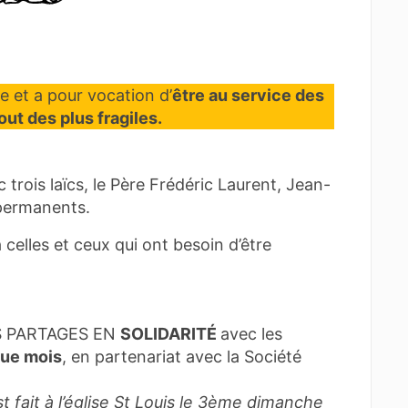
e et a pour vocation d’
être au service des
out des plus fragiles.
trois laïcs, le Père Frédéric Laurent, Jean-
 permanents.
 celles et ceux qui ont besoin d’être
PAS PARTAGES EN
SOLIDARITÉ
avec les
que mois
, en partenariat avec la Société
t fait à l’église St Louis le 3ème dimanche