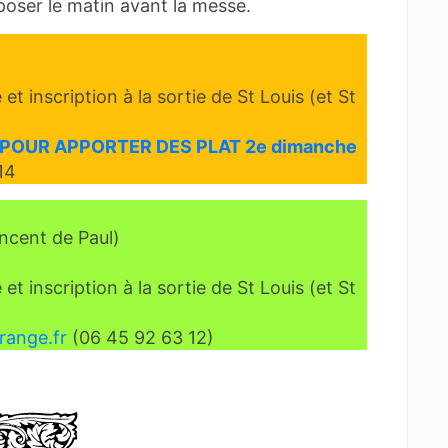
poser le matin avant la messe.
inscription à la sortie de St Louis (et St
E POUR APPORTER DES PLAT 2e dimanche
14
incent de Paul)
inscription à la sortie de St Louis (et St
range.fr
(06 45 92 63 12)