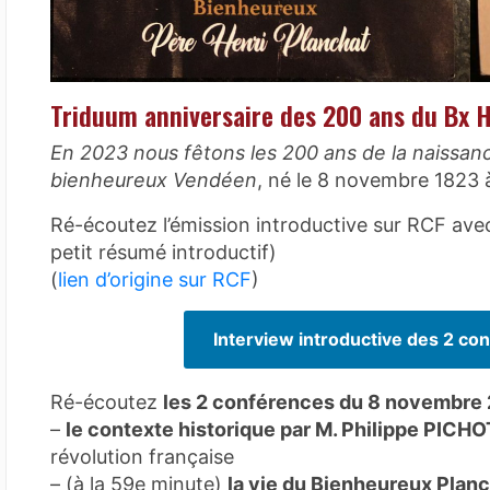
Triduum anniversaire des 200 ans du Bx H
En 2023 nous fêtons les 200 ans de la naissan
bienheureux Vendéen
, né le 8 novembre 1823 
Ré-écoutez l’émission introductive sur RCF avec 
petit résumé introductif)
(
lien d’origine sur RCF
)
Interview introductive des 2 co
Ré-écoutez
les 2 conférences du 8 novembre
–
le contexte historique par M. Philippe PICH
révolution française
– (à la 59e minute)
la vie du Bienheureux Planc