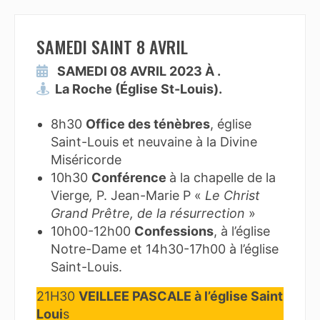
SAMEDI SAINT 8 AVRIL
SAMEDI 08 AVRIL 2023 À .
La Roche (Église St-Louis).
8h30
Office des ténèbres
, église
Saint-Louis et neuvaine à la Divine
Miséricorde
10h30
Conférence
à la chapelle de la
Vierge
,
P. Jean-Marie P «
Le Christ
Grand Prêtre, de la résurrection
»
10h00-12h00
Confessions
, à l’église
Notre-Dame et 14h30-17h00 à l’église
Saint-Louis.
21H30
VEILLEE PASCALE à l’église Saint
Loui
s