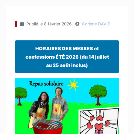
Publié le
8 février 2026
Corinne DAVID
HORAIRES DES MESSES et
confessions ÉTÉ 2026 (du 14 juillet
au 25 août inclus)