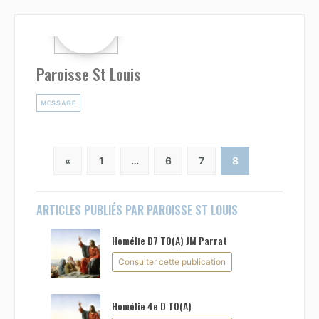
Paroisse St Louis
MESSAGE
«
1
…
6
7
8
ARTICLES PUBLIÉS PAR PAROISSE ST LOUIS
Homélie D7 TO(A) JM Parrat
Consulter cette publication
Homélie 4e D TO(A)